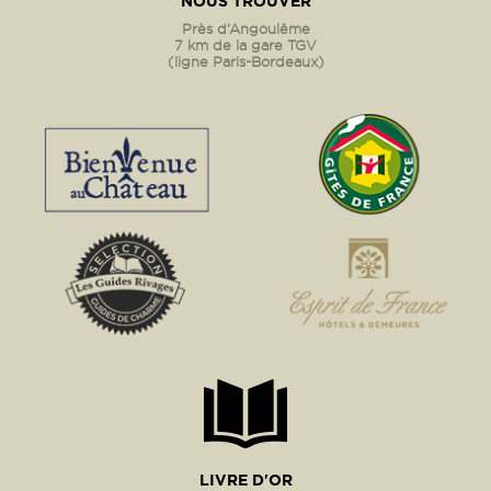
NOUS TROUVER
Près d’Angoulême
7 km de la gare TGV
(ligne Paris-Bordeaux)
LIVRE D'OR