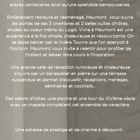
arbres centenaires ainsi qu'une splendide bambouseraie.
Entièrement restauré et réaménagé, Maumont vous ouvre
les portes de ses 3 chambres et 2 belles suites d'hôtes,
situées au coeur même du Logis. Vivre à Maumont est une
expérience à la fois simple, chaleureuse et ressourçante. On
se laisse bercer par la rivière Touvre que l'on aperçoit à
l'horizon. Maumont vous invite à ralentir pour profiter de
l'instant et laisser libre cours à l'inspiration.
Une grande salle de réception lumineuse et chaleureuse
s'ouvre par un bel escalier en pierre sur une terrasse
suspendue et permet d'accueillir, réceptions, mariages,
séminaires et cocktails...
Des salons d'hôtes, une piscine et une tour du XIVème siècle
avec sa chapelle complètent cet ensemble de caractère.
Une adresse de prestige et de charme à découvrir...