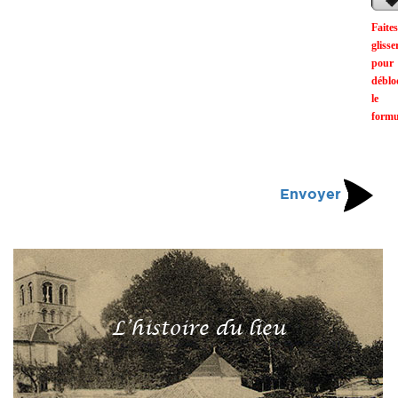
Faites
glisse
pour
déblo
le
formu
Envoyer
L’histoire du lieu